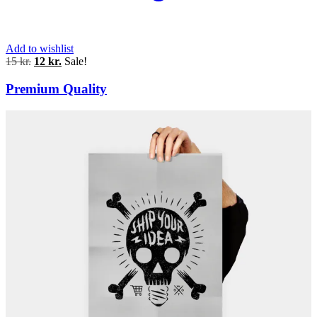
Add to wishlist
Den
Den
15
kr.
12
kr.
Sale!
oprindelige
aktuelle
pris
pris
Premium Quality
var:
er:
15 kr..
12 kr..