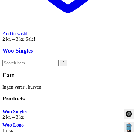
Add to wishlist
Prisinterval: 
2 
kr.
 
–
 
3 
kr.
 
Sale!
2 kr. 
til 
Woo Single
3 kr.
 
Cart
Ingen varer i kurven.
Product
Woo Single
Prisinterval: 
2 
kr.
 
–
 
3 
kr.
2 kr. 
Woo Logo
til 
15 
kr.
3 kr.