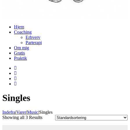
Hjem
Coaching
Erhverv
Parterapi
Om mig
Grati
Praktik
Single
Indefra
|
Varer
|
Music
|
Single
 Showing all 3 Result